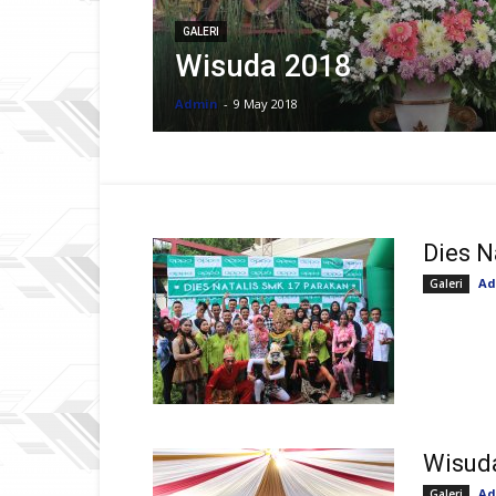
GALERI
Wisuda 2018
Admin
-
9 May 2018
Dies N
Ad
Galeri
Wisud
Ad
Galeri