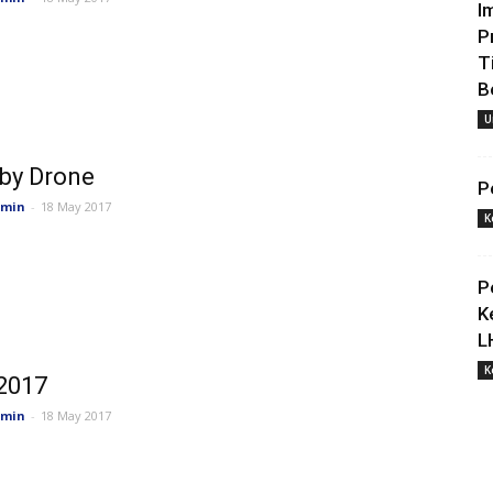
I
P
T
B
U
by Drone
P
min
-
18 May 2017
K
P
K
L
K
2017
min
-
18 May 2017