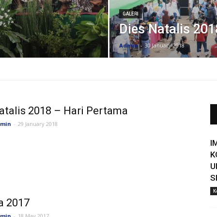
GALERI
Dies Natalis 201
Admin
-
30 January 2018
atalis 2018 – Hari Pertama
min
-
29 January 2018
I
K
U
S
K
a 2017
min
-
18 May 2017