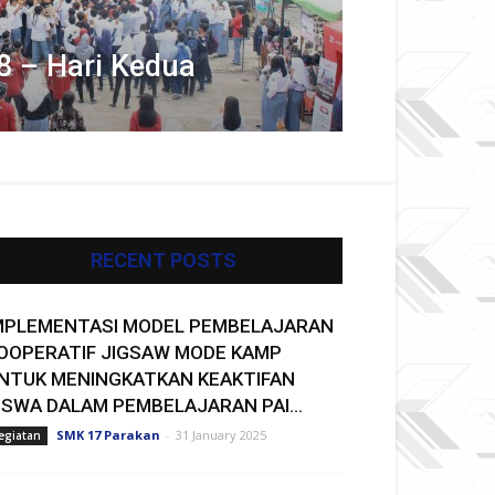
8 – Hari Kedua
RECENT POSTS
MPLEMENTASI MODEL PEMBELAJARAN
OOPERATIF JIGSAW MODE KAMP
NTUK MENINGKATKAN KEAKTIFAN
ISWA DALAM PEMBELAJARAN PAI...
SMK 17 Parakan
-
31 January 2025
egiatan