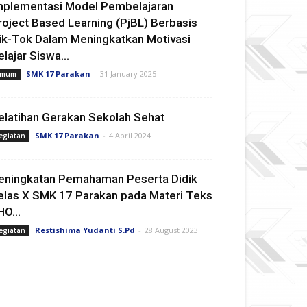
mplementasi Model Pembelajaran
roject Based Learning (PjBL) Berbasis
ik-Tok Dalam Meningkatkan Motivasi
elajar Siswa...
SMK 17 Parakan
-
31 January 2025
mum
elatihan Gerakan Sekolah Sehat
SMK 17 Parakan
-
4 April 2024
egiatan
eningkatan Pemahaman Peserta Didik
elas X SMK 17 Parakan pada Materi Teks
HO...
Restishima Yudanti S.Pd
-
28 August 2023
egiatan