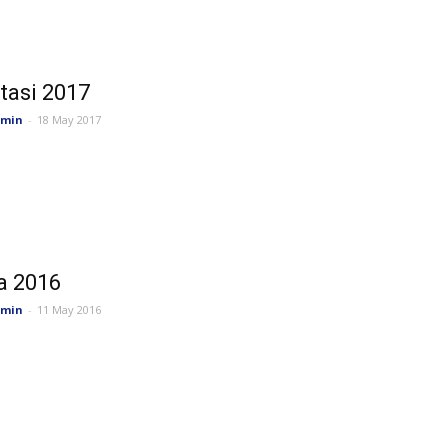
tasi 2017
min
-
18 May 2017
a 2016
min
-
11 May 2016