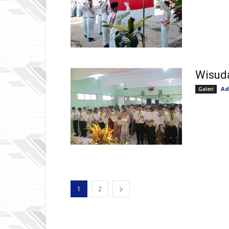
Wisud
Ad
Galeri
1
2