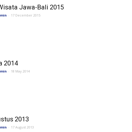
Wisata Jawa-Bali 2015
min
-
17 December 2015
a 2014
min
-
18 May 2014
stus 2013
min
-
17 August 2013