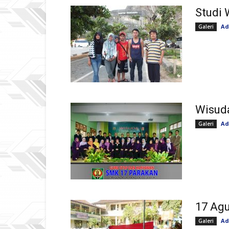
Studi 
Ad
Galeri
Wisud
Ad
Galeri
17 Agu
Ad
Galeri