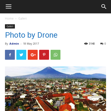
Home
Galeri
Galeri
Photo by Drone
By
Admin
-
18 May 2017
3140
0