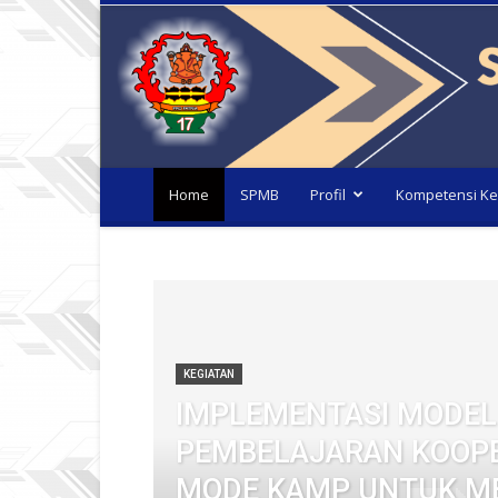
Home
SPMB
Profil
Kompetensi Ke
KEGIATAN
IMPLEMENTASI MODEL
PEMBELAJARAN KOOPE
MODE KAMP UNTUK M