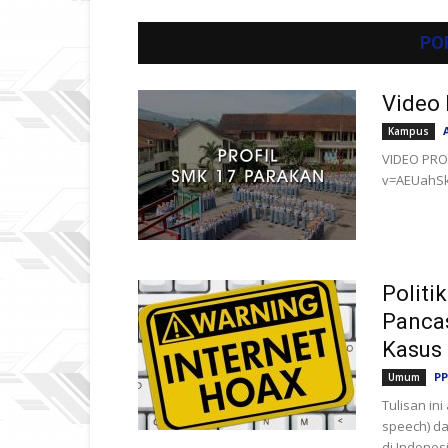
PO
Video 
Kampus
VIDEO PRO
v=AEUahS
Politi
Pancas
Kasus 
PP
Umum
Tulisan in
speech) dal
di Indones