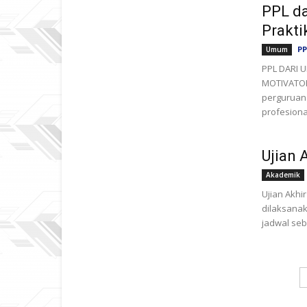
PPL d
Prakti
PP
Umum
PPL DARI 
MOTIVATOR
perguruan 
profesional
Ujian 
Akademik
Ujian Akhi
dilaksanak
jadwal seb