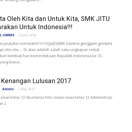
ita Oleh Kita dan Untuk Kita, SMK JITU
arakan Untuk Indonesia!!!
L UNNES
-
3 June 2018
ww.youtube.com/watch?v=VQpiJGFjl8A Sambut genggam gempita
i cita-cita..... Di atas adalah salah satu ungkapan untuk
an kembali hari kemerdekaan Republik Indonesia ke 72.
yang biasa...
 Kenangan Lulusan 2017
Admin
-
2 May 2017
-siswi kelas 12 Akuntansi Foto siswa-siswi kelas 12 Administrasi
an 2