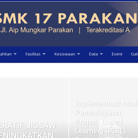
ahlian
Fasilitas
Kesiswaan
Data
Event
Gal
Implementasi Mod
Pembelajaran
Project Based
RATIF JIGSAW
Learning (PjBL)
ENINGKATKAN