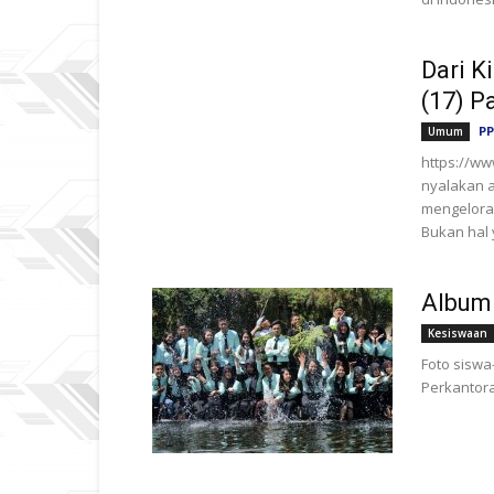
Dari K
(17) P
PP
Umum
https://w
nyalakan ap
mengelorak
Bukan hal 
Album
Kesiswaan
Foto siswa
Perkantor