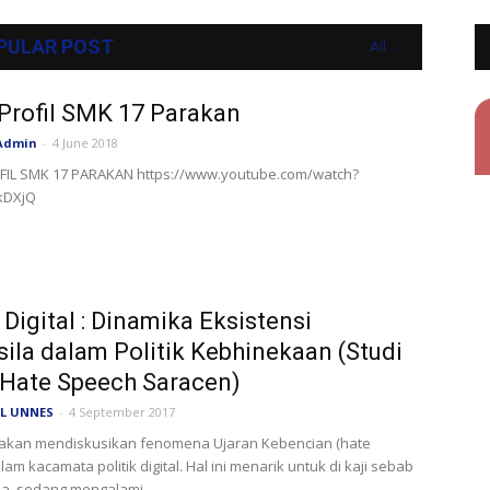
PULAR POST
All
Profil SMK 17 Parakan
Admin
-
4 June 2018
FIL SMK 17 PARAKAN https://www.youtube.com/watch?
kDXjQ
k Digital : Dinamika Eksistensi
ila dalam Politik Kebhinekaan (Studi
Hate Speech Saracen)
L UNNES
-
4 September 2017
i akan mendiskusikan fenomena Ujaran Kebencian (hate
am kacamata politik digital. Hal ini menarik untuk di kaji sebab
ia sedang mengalami...