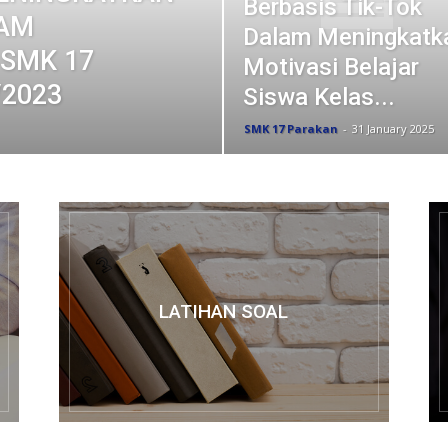
Berbasis Tik-Tok
LAM
Dalam Meningkatk
 SMK 17
Motivasi Belajar
/2023
Siswa Kelas...
SMK 17 Parakan
-
31 January 2025
LATIHAN SOAL