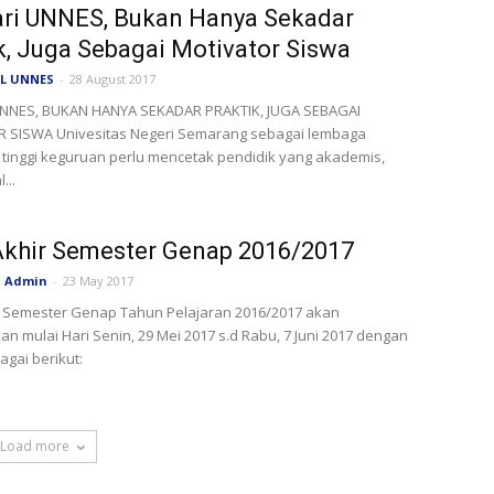
ari UNNES, Bukan Hanya Sekadar
k, Juga Sebagai Motivator Siswa
L UNNES
-
28 August 2017
UNNES, BUKAN HANYA SEKADAR PRAKTIK, JUGA SEBAGAI
 SISWA Univesitas Negeri Semarang sebagai lembaga
tinggi keguruan perlu mencetak pendidik yang akademis,
...
Akhir Semester Genap 2016/2017
Admin
-
23 May 2017
r Semester Genap Tahun Pelajaran 2016/2017 akan
an mulai Hari Senin, 29 Mei 2017 s.d Rabu, 7 Juni 2017 dengan
agai berikut:
Load more