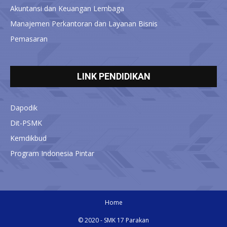
Akuntansi dan Keuangan Lembaga
Manajemen Perkantoran dan Layanan Bisnis
Pemasaran
LINK PENDIDIKAN
Dapodik
Dit-PSMK
Kemdikbud
Program Indonesia Pintar
Home
© 2020 - SMK 17 Parakan