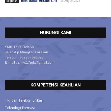
Restishima Yudanti S.Pd
-
28 August 2023
Kegiatan
HUBUNGI KAMI
SMK 17 PARAKAN
Jalan Aip Mungkar Parakan
Telepon : (0293) 596393
E-mail : smks17prk@gmail.com
KOMPETENSI KEAHLIAN
TKJ dan Telekomunikasi
Teknologi Farmasi