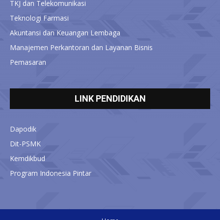
TKJ dan Telekomunikasi
Teknologi Farmasi
Akuntansi dan Keuangan Lembaga
Manajemen Perkantoran dan Layanan Bisnis
Pemasaran
LINK PENDIDIKAN
Dapodik
Dit-PSMK
Kemdikbud
Program Indonesia Pintar