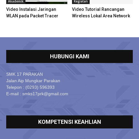
Akademik
Kegiatan
Video Instalasi Jaringan
Video Tutorial Rancangan
WLAN pada Packet Tracer
Wireless Lokal Area Network
HUBUNGI KAMI
SMK 17 PARAKAN
Jalan Aip Mungkar Parakan
Telepon : (0293) 596393
E-mail : smks17prk@gmail.com
KOMPETENSI KEAHLIAN