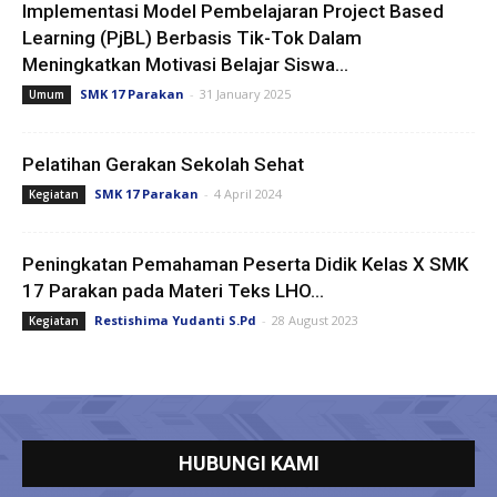
Implementasi Model Pembelajaran Project Based
Learning (PjBL) Berbasis Tik-Tok Dalam
Meningkatkan Motivasi Belajar Siswa...
SMK 17 Parakan
-
31 January 2025
Umum
Pelatihan Gerakan Sekolah Sehat
SMK 17 Parakan
-
4 April 2024
Kegiatan
Peningkatan Pemahaman Peserta Didik Kelas X SMK
17 Parakan pada Materi Teks LHO...
Restishima Yudanti S.Pd
-
28 August 2023
Kegiatan
HUBUNGI KAMI