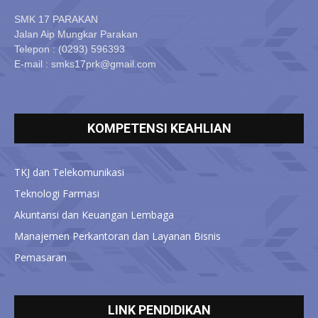
SMK 17 PARAKAN
Jalan Aip Mungkar Parakan
Telepon : (0293) 596393
E-mail : smks17prk@gmail.com
KOMPETENSI KEAHLIAN
TKJ dan Telekomunikasi
Teknologi Farmasi
Akuntansi dan Keuangan Lembaga
Manajemen Perkantoran dan Layanan Bisnis
Pemasaran
LINK PENDIDIKAN