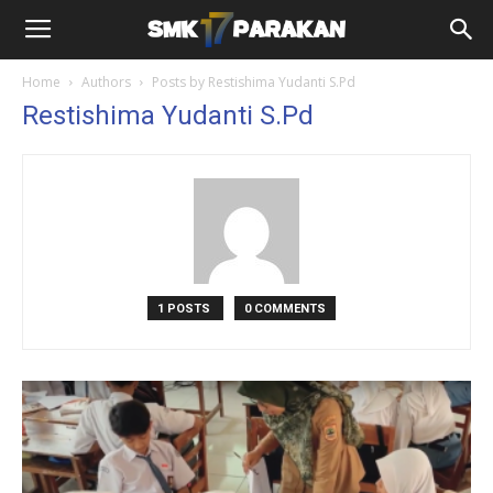
Home
Authors
Posts by Restishima Yudanti S.Pd
Restishima Yudanti S.Pd
1 POSTS
0 COMMENTS