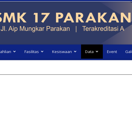
ahlian
Fasilitas
Kesiswaan
Data
Event
Gal