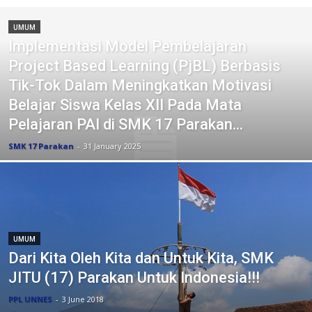
UMUM
Implementasi Model Pembelajaran
Project Based Learning (PjBL) Berbasis
Tik-Tok Dalam Meningkatkan Motivasi
Belajar Siswa Kelas XII Pada Mata
Pelajaran PAI di SMK 17 Parakan...
SMK 17 Parakan
-
31 January 2025
UMUM
Dari Kita Oleh Kita dan Untuk Kita, SMK
JITU (17) Parakan Untuk Indonesia!!!
PPL UNNES
-
3 June 2018