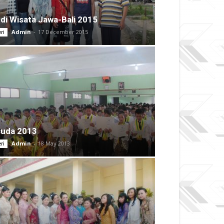
di Wisata Jawa-Bali 2015
Admin
-
17 December 2015
ri
suda 2013
Admin
-
18 May 2013
ri