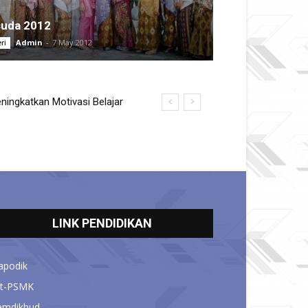
suda 2012
Admin
-
7 May 2012
ri
ingkatkan Motivasi Belajar
LINK PENDIDIKAN
apodik
it-PSMK
emdikbud