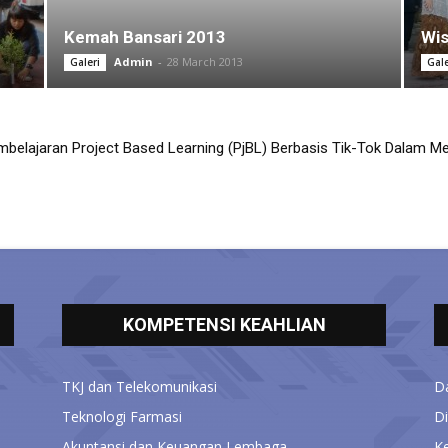
Kemah Bansari 2013
Wi
Admin
-
28 March 2013
Galeri
Gale
elajaran Project Based Learning (PjBL) Berbasis Tik-Tok Dalam Men
kolah Sehat
a Pelajaran PAI di SMK 17 Parakan...
KOMPETENSI KEAHLIAN
TKJ dan Telekomunikasi
D
Teknologi Farmasi
D
Akuntansi dan Keuangan Lembaga
K