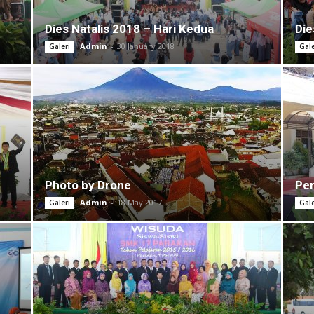
Dies Natalis 2018 – Hari Kedua
Die
Admin
-
30 January 2018
Galeri
Gale
Photo by Drone
Pen
Admin
-
18 May 2017
Galeri
Gale