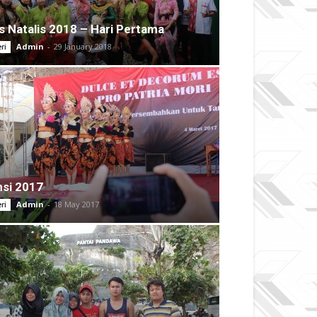
s Natalis 2018 – Hari Pertama
Admin
-
29 January 2018
ri
si 2017
Admin
-
18 May 2017
ri