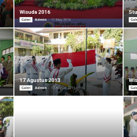
Wisuda 2016
Stu
Admin
-
11 May 2016
Galeri
Gale
17 Agustus 2013
Wi
Admin
-
17 August 2013
Galeri
Gale