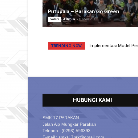
Putupala – Parakan Go Green
Admin
-
8 May 2013
Galeri
Implementasi Model Pemb
Pelatihan Gerakan Se
TRENDING NOW
Siswa Kelas XII Pada Mat
HUBUNGI KAMI
SMK 17 PARAKAN
Jalan Aip Mungkar Parakan
Telepon : (0293) 596393
E-mail : smks17prk@gmail.com