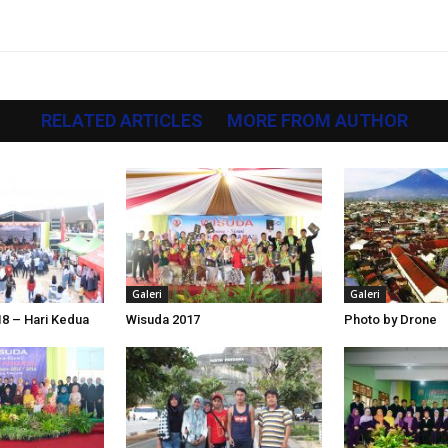
RELATED ARTICLES
MORE FROM AUTHOR
Galeri
Galeri
18 – Hari Kedua
Wisuda 2017
Photo by Drone