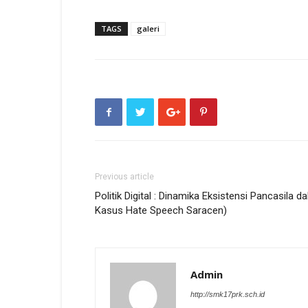
TAGS
galeri
Previous article
Politik Digital : Dinamika Eksistensi Pancasila d
Kasus Hate Speech Saracen)
Admin
http://smk17prk.sch.id