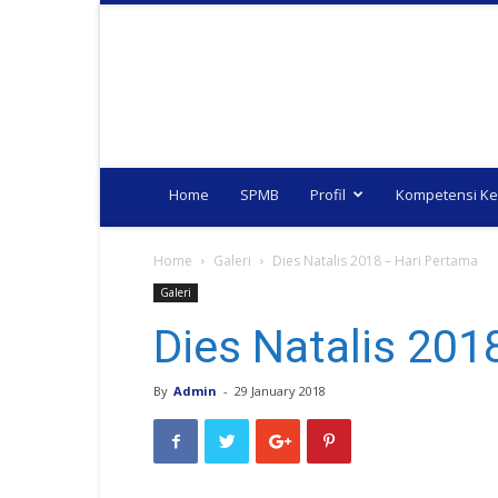
Home
SPMB
Profil
Kompetensi Ke
Home
Galeri
Dies Natalis 2018 – Hari Pertama
Galeri
Dies Natalis 201
By
Admin
-
29 January 2018