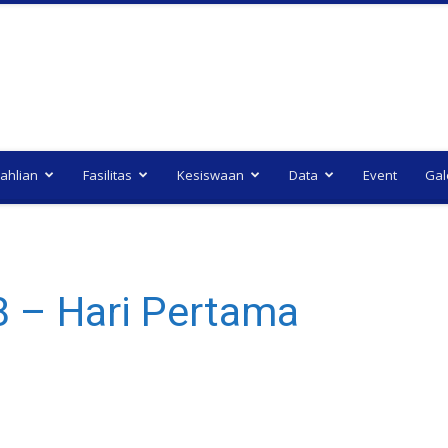
ahlian
Fasilitas
Kesiswaan
Data
Event
Gal
8 – Hari Pertama