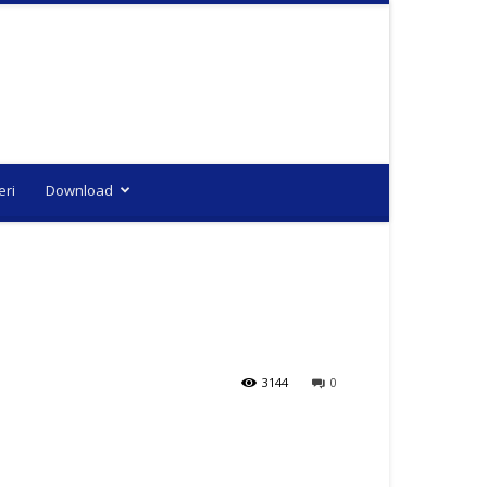
eri
Download
3144
0