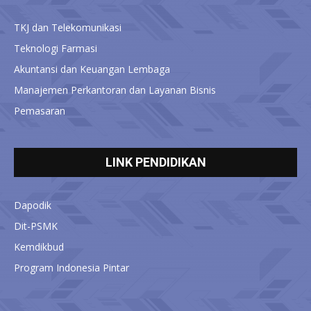
TKJ dan Telekomunikasi
Teknologi Farmasi
Akuntansi dan Keuangan Lembaga
Manajemen Perkantoran dan Layanan Bisnis
Pemasaran
LINK PENDIDIKAN
Dapodik
Dit-PSMK
Kemdikbud
Program Indonesia Pintar