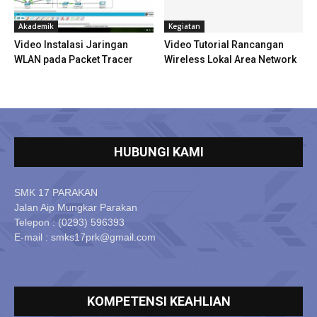
Akademik
Kegiatan
Video Instalasi Jaringan
Video Tutorial Rancangan
WLAN pada Packet Tracer
Wireless Lokal Area Network
HUBUNGI KAMI
SMK 17 PARAKAN
Jalan Aip Mungkar Parakan
Telepon : (0293) 596393
E-mail : smks17prk@gmail.com
KOMPETENSI KEAHLIAN