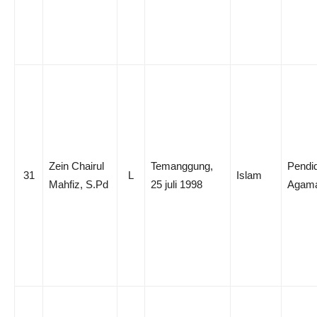
Zein Chairul
Temanggung,
Pendi
31
L
Islam
Mahfiz, S.Pd
25 juli 1998
Agama