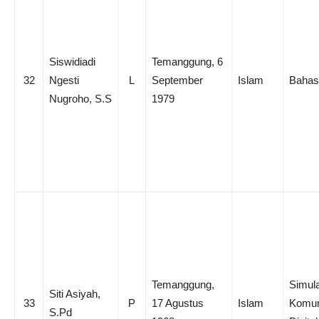
Siswidiadi
Temanggung, 6
32
Ngesti
L
September
Islam
Bahasa
Nugroho, S.S
1979
Temanggung,
Simula
Siti Asiyah,
33
P
17 Agustus
Islam
Komun
S.Pd