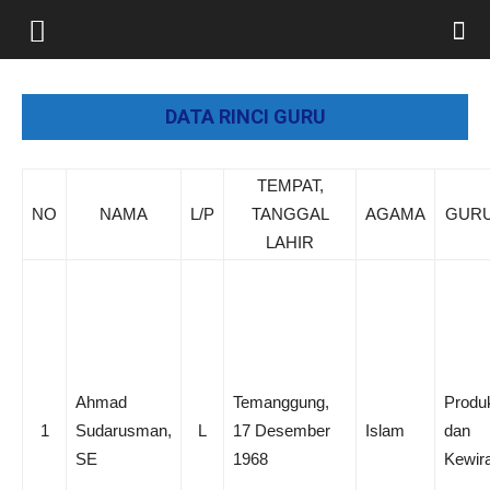
DATA RINCI GURU
TEMPAT,
NO
NAMA
L/P
TANGGAL
AGAMA
GURU
LAHIR
Ahmad
Temanggung,
Produk
1
Sudarusman,
L
17 Desember
Islam
dan
SE
1968
Kewir