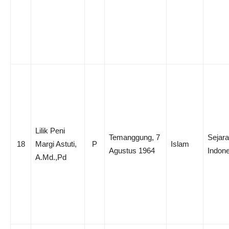
Lilik Peni
Temanggung, 7
Sejar
18
Margi Astuti,
P
Islam
Agustus 1964
Indone
A.Md.,Pd