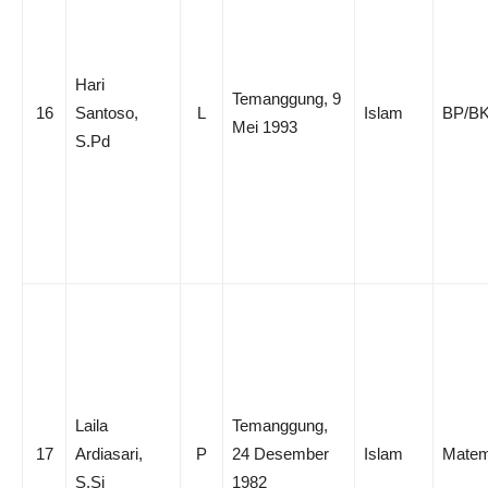
Hari
Temanggung, 9
16
Santoso,
L
Islam
BP/B
Mei 1993
S.Pd
Laila
Temanggung,
17
Ardiasari,
P
24 Desember
Islam
Matem
S.Si
1982