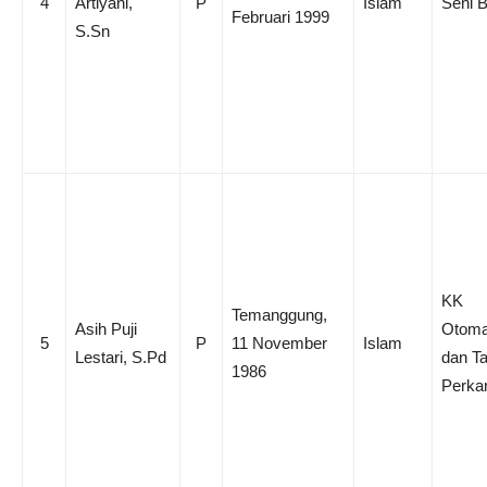
4
Artiyani,
P
Islam
Seni 
Februari 1999
S.Sn
KK
Temanggung,
Asih Puji
Otoma
5
P
11 November
Islam
Lestari, S.Pd
dan Ta
1986
Perka