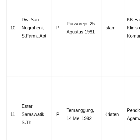
Dwi Sari
KK Fa
Purworejo, 25
10
Nugraheni,
P
Islam
Klinis
Agustus 1981
S.Farm.,Apt
Komun
Ester
Temanggung,
Pendi
11
Saraswatik,
P
Kristen
14 Mei 1982
Agama
S.Th