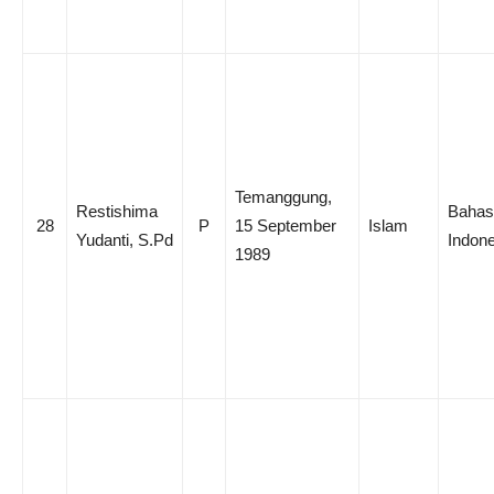
Temanggung,
Restishima
Bahas
28
P
15 September
Islam
Yudanti, S.Pd
Indone
1989