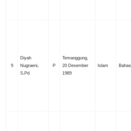
Diyah
Temanggung,
9
Nugraeni,
P
20 Desember
Islam
Bahasa
S.Pd
1989