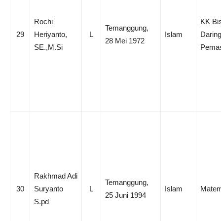
Rochi
KK Bi
Temanggung,
29
Heriyanto,
L
Islam
Darin
28 Mei 1972
SE.,M.Si
Pema
Rakhmad Adi
Temanggung,
30
Suryanto
L
Islam
Matem
25 Juni 1994
S.pd