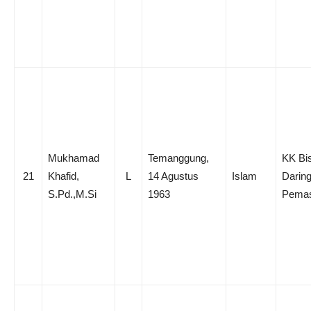
Mukhamad
Temanggung,
KK Bi
21
Khafid,
L
14 Agustus
Islam
Darin
S.Pd.,M.Si
1963
Pema