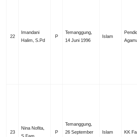
Imandani
Temanggung,
Pendi
22
P
Islam
Halim, S.Pd
14 Juni 1996
Agama
Temanggung,
Nina Nofita,
23
P
26 September
Islam
KK Fa
S.Fam