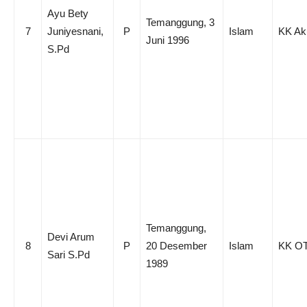
Ayu Bety
Temanggung, 3
7
Juniyesnani,
P
Islam
KK Ak
Juni 1996
S.Pd
Temanggung,
Devi Arum
8
P
20 Desember
Islam
KK O
Sari S.Pd
1989