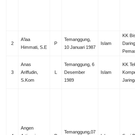
KK Bi
A’laa
Temanggung,
2
P
Islam
Darin
Himmati, S.E
10 Januari 1987
Pema
Anas
Temanggung, 6
KK Te
3
Ariffudin,
L
Desember
Islam
Kompu
S.Kom
1989
Jaring
Angen
Temanggung,07