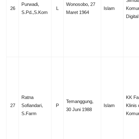
Simula
Purwadi,
Wonosobo, 27
26
L
Islam
Komun
S.Pd.,S.Kom
Maret 1964
Digital
Ratna
KK Fa
Temanggung,
27
Sofiandari,
P
Islam
Klinis
30 Juni 1988
S.Farm
Komun