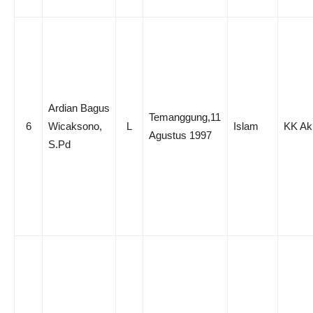
Ardian Bagus
Temanggung,11
6
Wicaksono,
L
Islam
KK Ak
Agustus 1997
S.Pd