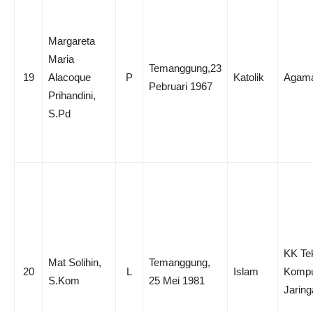
Margareta
Maria
Temanggung,23
19
Alacoque
P
Katolik
Agama
Pebruari 1967
Prihandini,
S.Pd
KK Te
Mat Solihin,
Temanggung,
20
L
Islam
Kompu
S.Kom
25 Mei 1981
Jaring