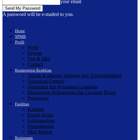
your email
A password will be e-mailed to you.
Home
SPMB
Profil
Profil
Sejarah
Visi & Misi
Contact
Kompetensi Keahlian
Teknik Komputer Jaringan dan Telekomunikasi
Teknologi Farmasi
Akuntansi dan Keuangan Lembaga
Manajemen Perkantoran dan Layanan Bisnis
Pemasaran
Fasilitas
Kampus
Ruang Kelas
Laboratorium
Perpustakaan
Mini Market
Kesiswaan