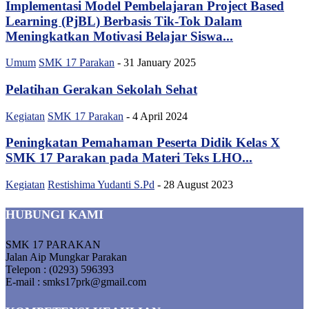
Implementasi Model Pembelajaran Project Based
Learning (PjBL) Berbasis Tik-Tok Dalam
Meningkatkan Motivasi Belajar Siswa...
Umum
SMK 17 Parakan
-
31 January 2025
Pelatihan Gerakan Sekolah Sehat
Kegiatan
SMK 17 Parakan
-
4 April 2024
Peningkatan Pemahaman Peserta Didik Kelas X
SMK 17 Parakan pada Materi Teks LHO...
Kegiatan
Restishima Yudanti S.Pd
-
28 August 2023
HUBUNGI KAMI
SMK 17 PARAKAN
Jalan Aip Mungkar Parakan
Telepon : (0293) 596393
E-mail : smks17prk@gmail.com