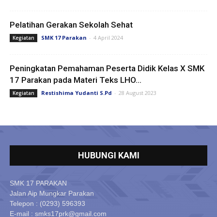
Pelatihan Gerakan Sekolah Sehat
SMK 17 Parakan
-
4 April 2024
Kegiatan
Peningkatan Pemahaman Peserta Didik Kelas X SMK
17 Parakan pada Materi Teks LHO...
Restishima Yudanti S.Pd
-
28 August 2023
Kegiatan
HUBUNGI KAMI
SMK 17 PARAKAN
Jalan Aip Mungkar Parakan
Telepon : (0293) 596393
E-mail : smks17prk@gmail.com