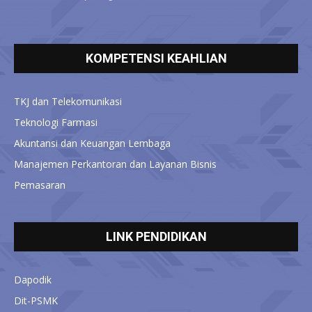
KOMPETENSI KEAHLIAN
TKJ dan Telekomunikasi
Teknologi Farmasi
Akuntansi dan Keuangan Lembaga
Manajemen Perkantoran dan Layanan Bisnis
Pemasaran
LINK PENDIDIKAN
Dapodik
Dit-PSMK