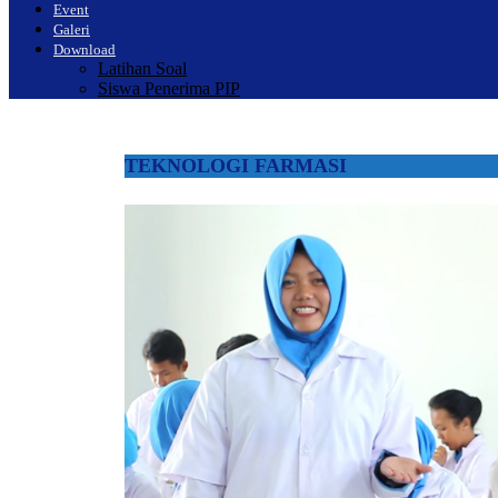
Event
Galeri
Download
Latihan Soal
Siswa Penerima PIP
TEKNOLOGI FARMASI