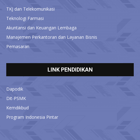
TKJ dan Telekomunikasi
Teknologi Farmasi
Akuntansi dan Keuangan Lembaga
Manajemen Perkantoran dan Layanan Bisnis
Pemasaran
LINK PENDIDIKAN
Dapodik
Dit-PSMK
Kemdikbud
Program Indonesia Pintar