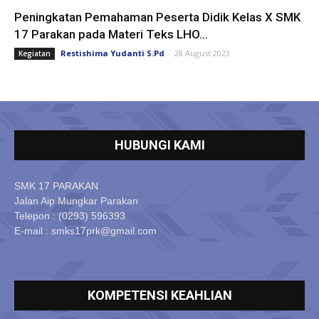
Peningkatan Pemahaman Peserta Didik Kelas X SMK
17 Parakan pada Materi Teks LHO...
Restishima Yudanti S.Pd
-
28 August 2023
Kegiatan
HUBUNGI KAMI
SMK 17 PARAKAN
Jalan Aip Mungkar Parakan
Telepon : (0293) 596393
E-mail : smks17prk@gmail.com
KOMPETENSI KEAHLIAN