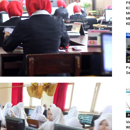
P
K
M
M
KE
K
Pe
Se
A
Vi
W