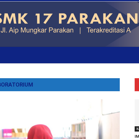
BORATORIUM
K
I