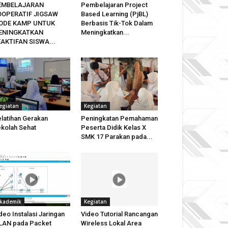
EMBELAJARAN
Pembelajaran Project
OOPERATIF JIGSAW
Based Learning (PjBL)
ODE KAMP UNTUK
Berbasis Tik-Tok Dalam
ENINGKATKAN
Meningkatkan...
AKTIFAN SISWA...
egiatan
Kegiatan
latihan Gerakan
Peningkatan Pemahaman
kolah Sehat
Peserta Didik Kelas X
SMK 17 Parakan pada...
kademik
Kegiatan
deo Instalasi Jaringan
Video Tutorial Rancangan
LAN pada Packet
Wireless Lokal Area