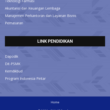
Teknologi Farmasi
Akuntansi dan Keuangan Lembaga
Manajemen Perkantoran dan Layanan Bisnis
Pemasaran
LINK PENDIDIKAN
Dapodik
Dit-PSMK
Kemdikbud
Program Indonesia Pintar
Home