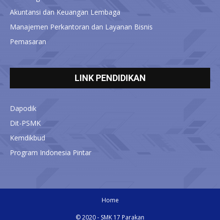
Akuntansi dan Keuangan Lembaga
Manajemen Perkantoran dan Layanan Bisnis
Pemasaran
LINK PENDIDIKAN
Dapodik
Dit-PSMK
Kemdikbud
Program Indonesia Pintar
Home
© 2020 - SMK 17 Parakan