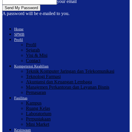
your email
A password will be e-mailed to you.
Home
SPMB
Profil
Profil
Sejarah
Visi & Misi
Contact
Kompetensi Keahlian
Teknik Komputer Jaringan dan Telekomunikasi
Teknologi Farmasi
Akuntansi dan Keuangan Lembaga
Manajemen Perkantoran dan Layanan Bisnis
Pemasaran
Fasilitas
Kampus
Ruang Kelas
Laboratorium
Perpustakaan
Mini Market
Kesiswaan