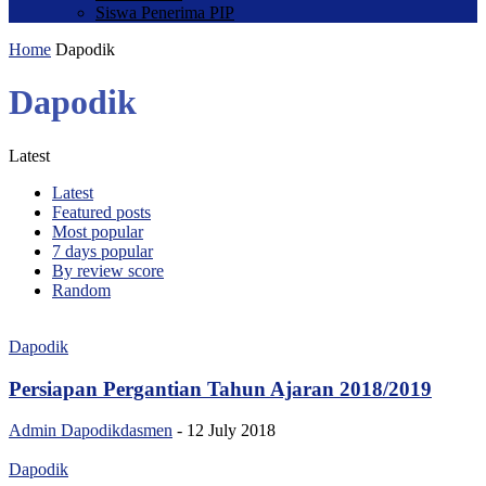
Siswa Penerima PIP
Home
Dapodik
Dapodik
Latest
Latest
Featured posts
Most popular
7 days popular
By review score
Random
Dapodik
Persiapan Pergantian Tahun Ajaran 2018/2019
Admin Dapodikdasmen
-
12 July 2018
Dapodik