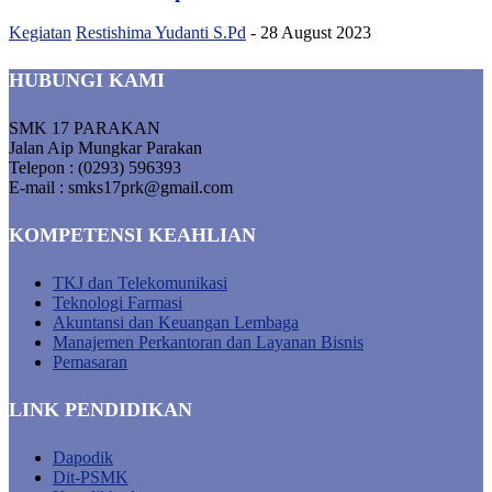
Kegiatan
Restishima Yudanti S.Pd
-
28 August 2023
HUBUNGI KAMI
SMK 17 PARAKAN
Jalan Aip Mungkar Parakan
Telepon : (0293) 596393
E-mail : smks17prk@gmail.com
KOMPETENSI KEAHLIAN
TKJ dan Telekomunikasi
Teknologi Farmasi
Akuntansi dan Keuangan Lembaga
Manajemen Perkantoran dan Layanan Bisnis
Pemasaran
LINK PENDIDIKAN
Dapodik
Dit-PSMK