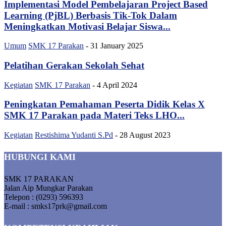
Implementasi Model Pembelajaran Project Based
Learning (PjBL) Berbasis Tik-Tok Dalam
Meningkatkan Motivasi Belajar Siswa...
Umum
SMK 17 Parakan
-
31 January 2025
Pelatihan Gerakan Sekolah Sehat
Kegiatan
SMK 17 Parakan
-
4 April 2024
Peningkatan Pemahaman Peserta Didik Kelas X
SMK 17 Parakan pada Materi Teks LHO...
Kegiatan
Restishima Yudanti S.Pd
-
28 August 2023
HUBUNGI KAMI
SMK 17 PARAKAN
Jalan Aip Mungkar Parakan
Telepon : (0293) 596393
E-mail : smks17prk@gmail.com