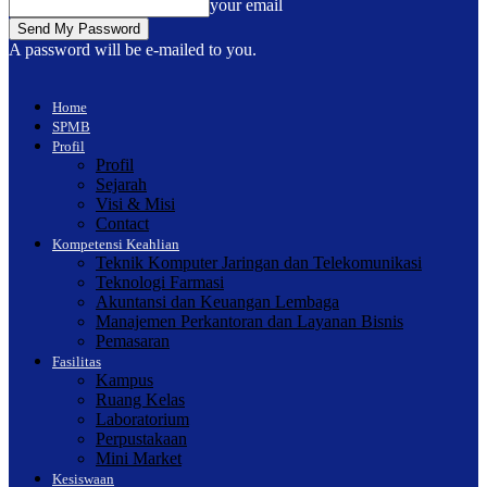
your email
A password will be e-mailed to you.
Home
SPMB
Profil
Profil
Sejarah
Visi & Misi
Contact
Kompetensi Keahlian
Teknik Komputer Jaringan dan Telekomunikasi
Teknologi Farmasi
Akuntansi dan Keuangan Lembaga
Manajemen Perkantoran dan Layanan Bisnis
Pemasaran
Fasilitas
Kampus
Ruang Kelas
Laboratorium
Perpustakaan
Mini Market
Kesiswaan