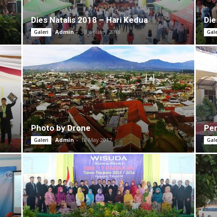
Dies Natalis 2018 – Hari Kedua
Die
Admin
-
30 January 2018
Galeri
Gale
Photo by Drone
Pen
Admin
-
18 May 2017
Galeri
Gale