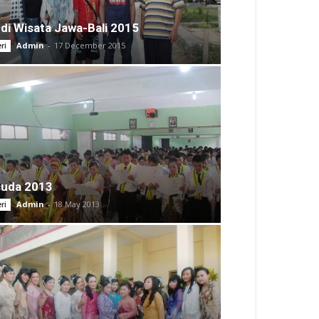
di Wisata Jawa-Bali 2015
Admin
-
17 December 2015
ri
suda 2013
Admin
-
18 May 2013
ri