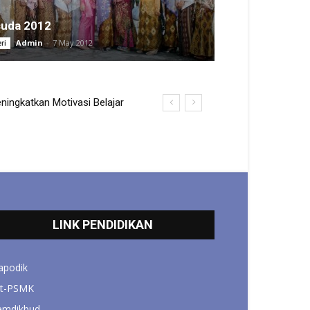
suda 2012
Admin
-
7 May 2012
ri
ngkatkan Motivasi Belajar
LINK PENDIDIKAN
apodik
it-PSMK
emdikbud