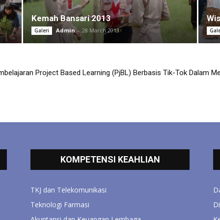
Kemah Bansari 2013
Wi
Admin
-
28 March 2013
Galeri
Gale
elajaran Project Based Learning (PjBL) Berbasis Tik-Tok Dalam Meni
kolah Sehat
a Pelajaran PAI di SMK 17 Parakan...
KOMPETENSI KEAHLIAN
TKJ dan Telekomunikasi
D
Teknologi Farmasi
D
Akuntansi dan Keuangan Lembaga
K