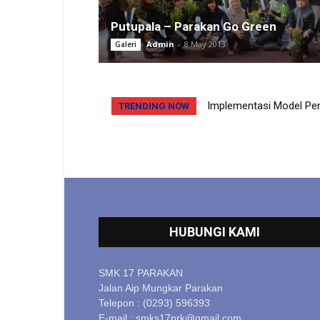
Putupala – Parakan Go Green
Admin
-
8 May 2013
Galeri
Implementasi Model Pemb
Pelatihan Gerakan Se
TRENDING NOW
Siswa Kelas XII Pada Mat
HUBUNGI KAMI
SMK 17 PARAKAN
Jalan Aip Mungkar Parakan
Telepon : (0293) 596393
E-mail : smks17prk@gmail.com