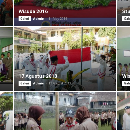
Wisuda 2016
Stu
Admin
-
11 May 2016
Galeri
Gale
17 Agustus 2013
Wi
Admin
-
17 August 2013
Galeri
Gale