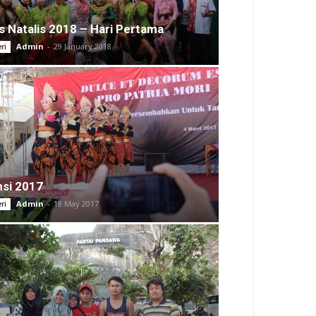
s Natalis 2018 – Hari Pertama
Admin
-
29 January 2018
ri
si 2017
Admin
-
18 May 2017
ri