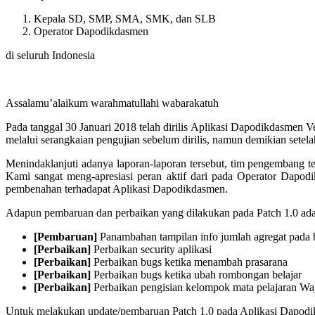
Kepala SD, SMP, SMA, SMK, dan SLB
Operator Dapodikdasmen
di seluruh Indonesia
Assalamu’alaikum warahmatullahi wabarakatuh
Pada tanggal 30 Januari 2018 telah dirilis Aplikasi Dapodikdasmen V
melalui serangkaian pengujian sebelum dirilis, namun demikian setela
Menindaklanjuti adanya laporan-laporan tersebut, tim pengembang 
Kami sangat meng-apresiasi peran aktif dari pada Operator Dapo
pembenahan terhadapat Aplikasi Dapodikdasmen.
Adapun pembaruan dan perbaikan yang dilakukan pada Patch 1.0 adal
[Pembaruan]
Panambahan tampilan info jumlah agregat pada 
[Perbaikan]
Perbaikan security aplikasi
[Perbaikan]
Perbaikan bugs ketika menambah prasarana
[Perbaikan]
Perbaikan bugs ketika ubah rombongan belajar
[Perbaikan]
Perbaikan pengisian kelompok mata pelajaran Wa
Untuk melakukan update/pembaruan Patch 1.0 pada Aplikasi Dapodik