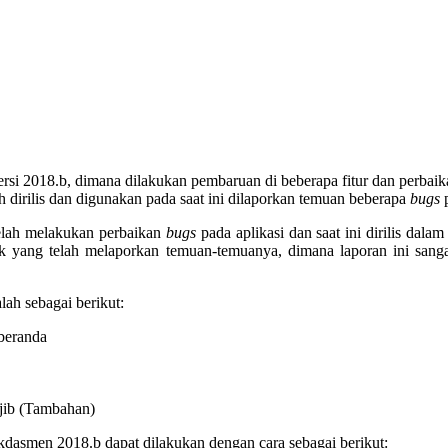
ersi 2018.b, dimana dilakukan pembaruan di beberapa fitur dan perbai
h dirilis dan digunakan pada saat ini dilaporkan temuan beberapa
bugs
p
telah melakukan perbaikan
bugs
pada aplikasi dan saat ini dirilis dala
dik yang telah melaporkan temuan-temuanya, dimana laporan ini san
ah sebagai berikut:
beranda
jib (Tambahan)
dasmen 2018.b dapat dilakukan dengan cara sebagai berikut: