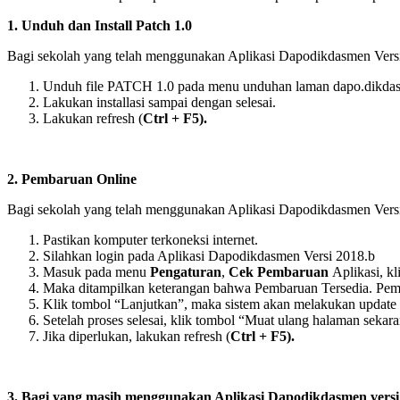
1. Unduh dan Install Patch 1.0
Bagi sekolah yang telah menggunakan Aplikasi Dapodikdasmen Versi
Unduh file PATCH 1.0 pada menu unduhan laman dapo.dikda
Lakukan installasi sampai dengan selesai.
Lakukan refresh (
Ctrl + F5).
2. Pembaruan Online
Bagi sekolah yang telah menggunakan Aplikasi Dapodikdasmen Vers
Pastikan komputer terkoneksi internet.
Silahkan login pada Aplikasi Dapodikdasmen Versi 2018.b
Masuk pada menu
Pengaturan
,
Cek Pembaruan
Aplikasi, k
Maka ditampilkan keterangan bahwa Pembaruan Tersedia. Pemba
Klik tombol “Lanjutkan”, maka sistem akan melakukan update
Setelah proses selesai, klik tombol “Muat ulang halaman sekar
Jika diperlukan, lakukan refresh (
Ctrl + F5).
3. Bagi yang masih menggunakan Aplikasi Dapodikdasmen versi