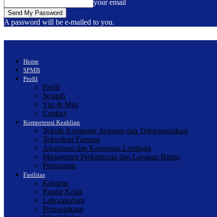
your email
A password will be e-mailed to you.
Home
SPMB
Profil
Profil
Sejarah
Visi & Misi
Contact
Kompetensi Keahlian
Teknik Komputer Jaringan dan Telekomunikasi
Teknologi Farmasi
Akuntansi dan Keuangan Lembaga
Manajemen Perkantoran dan Layanan Bisnis
Pemasaran
Fasilitas
Kampus
Ruang Kelas
Laboratorium
Perpustakaan