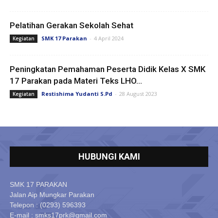
Pelatihan Gerakan Sekolah Sehat
SMK 17 Parakan
-
4 April 2024
Kegiatan
Peningkatan Pemahaman Peserta Didik Kelas X SMK
17 Parakan pada Materi Teks LHO...
Restishima Yudanti S.Pd
-
28 August 2023
Kegiatan
HUBUNGI KAMI
SMK 17 PARAKAN
Jalan Aip Mungkar Parakan
Telepon : (0293) 596393
E-mail : smks17prk@gmail.com