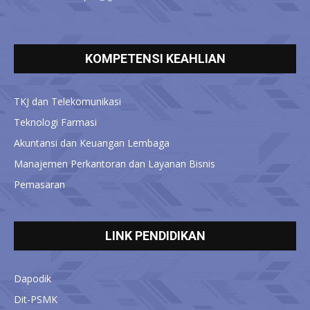
KOMPETENSI KEAHLIAN
TKJ dan Telekomunikasi
Teknologi Farmasi
Akuntansi dan Keuangan Lembaga
Manajemen Perkantoran dan Layanan Bisnis
Pemasaran
LINK PENDIDIKAN
Dapodik
Dit-PSMK