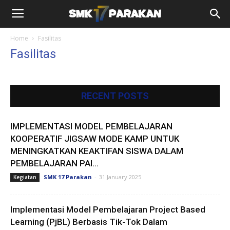
Home
Fasilitas
Fasilitas
RECENT POSTS
IMPLEMENTASI MODEL PEMBELAJARAN
KOOPERATIF JIGSAW MODE KAMP UNTUK
MENINGKATKAN KEAKTIFAN SISWA DALAM
PEMBELAJARAN PAI...
SMK 17 Parakan
-
31 January 2025
Kegiatan
Implementasi Model Pembelajaran Project Based
Learning (PjBL) Berbasis Tik-Tok Dalam