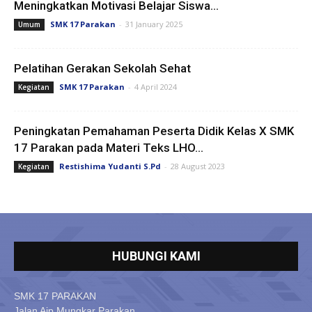
Meningkatkan Motivasi Belajar Siswa...
SMK 17 Parakan
-
31 January 2025
Umum
Pelatihan Gerakan Sekolah Sehat
SMK 17 Parakan
-
4 April 2024
Kegiatan
Peningkatan Pemahaman Peserta Didik Kelas X SMK
17 Parakan pada Materi Teks LHO...
Restishima Yudanti S.Pd
-
28 August 2023
Kegiatan
HUBUNGI KAMI
SMK 17 PARAKAN
Jalan Aip Mungkar Parakan