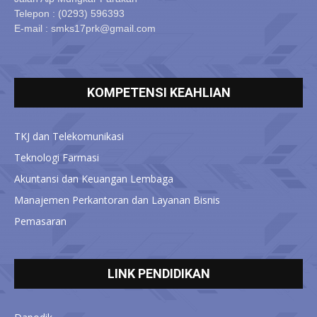
Telepon : (0293) 596393
E-mail : smks17prk@gmail.com
KOMPETENSI KEAHLIAN
TKJ dan Telekomunikasi
Teknologi Farmasi
Akuntansi dan Keuangan Lembaga
Manajemen Perkantoran dan Layanan Bisnis
Pemasaran
LINK PENDIDIKAN