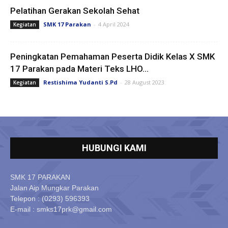
Pelatihan Gerakan Sekolah Sehat
SMK 17 Parakan
-
4 April 2024
Kegiatan
Peningkatan Pemahaman Peserta Didik Kelas X SMK
17 Parakan pada Materi Teks LHO...
Restishima Yudanti S.Pd
-
28 August 2023
Kegiatan
HUBUNGI KAMI
SMK 17 PARAKAN
Jalan Aip Mungkar Parakan
Telepon : (0293) 596393
E-mail : smks17prk@gmail.com