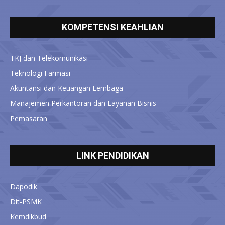
KOMPETENSI KEAHLIAN
TKJ dan Telekomunikasi
Teknologi Farmasi
Akuntansi dan Keuangan Lembaga
Manajemen Perkantoran dan Layanan Bisnis
Pemasaran
LINK PENDIDIKAN
Dapodik
Dit-PSMK
Kemdikbud