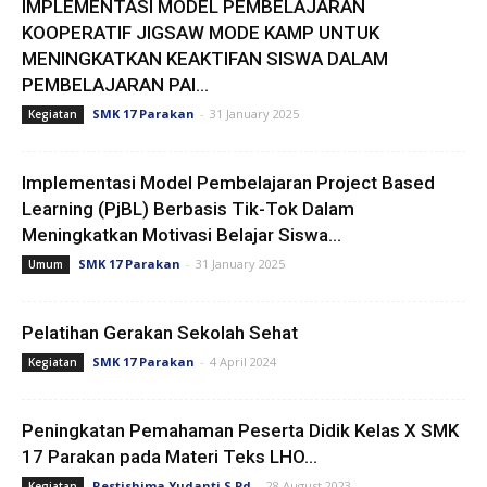
IMPLEMENTASI MODEL PEMBELAJARAN
KOOPERATIF JIGSAW MODE KAMP UNTUK
MENINGKATKAN KEAKTIFAN SISWA DALAM
PEMBELAJARAN PAI...
SMK 17 Parakan
-
31 January 2025
Kegiatan
Implementasi Model Pembelajaran Project Based
Learning (PjBL) Berbasis Tik-Tok Dalam
Meningkatkan Motivasi Belajar Siswa...
SMK 17 Parakan
-
31 January 2025
Umum
Pelatihan Gerakan Sekolah Sehat
SMK 17 Parakan
-
4 April 2024
Kegiatan
Peningkatan Pemahaman Peserta Didik Kelas X SMK
17 Parakan pada Materi Teks LHO...
Restishima Yudanti S.Pd
-
28 August 2023
Kegiatan