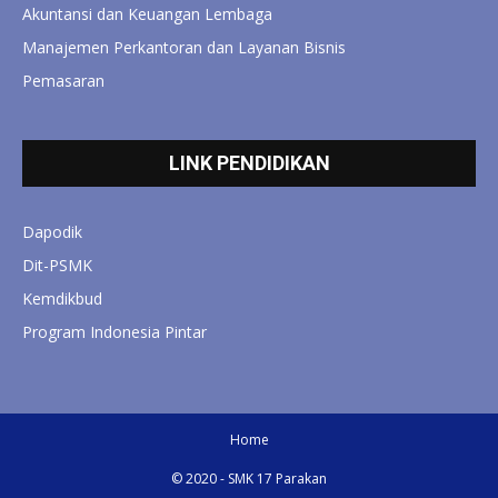
Akuntansi dan Keuangan Lembaga
Manajemen Perkantoran dan Layanan Bisnis
Pemasaran
LINK PENDIDIKAN
Dapodik
Dit-PSMK
Kemdikbud
Program Indonesia Pintar
Home
© 2020 - SMK 17 Parakan