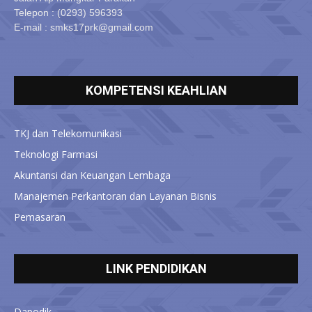
Telepon : (0293) 596393
E-mail : smks17prk@gmail.com
KOMPETENSI KEAHLIAN
TKJ dan Telekomunikasi
Teknologi Farmasi
Akuntansi dan Keuangan Lembaga
Manajemen Perkantoran dan Layanan Bisnis
Pemasaran
LINK PENDIDIKAN
Dapodik