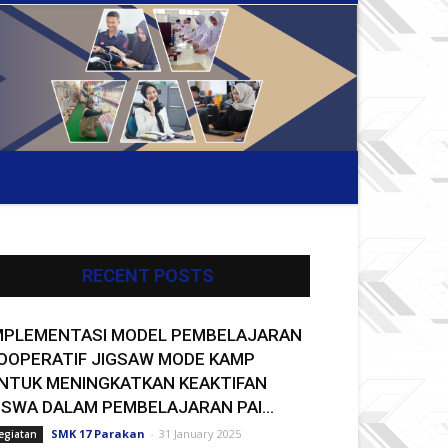
RECENT POSTS
MPLEMENTASI MODEL PEMBELAJARAN
OOPERATIF JIGSAW MODE KAMP
NTUK MENINGKATKAN KEAKTIFAN
ISWA DALAM PEMBELAJARAN PAI...
SMK 17 Parakan
-
31 January 2025
egiatan