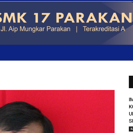
I
K
U
S
K