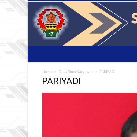
Home
Data Rinci Karyawan
PARIYADI
PARIYADI