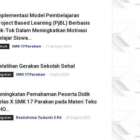
mplementasi Model Pembelajaran
roject Based Learning (PjBL) Berbasis
ik-Tok Dalam Meningkatkan Motivasi
elajar Siswa...
SMK 17 Parakan
-
31 January 2025
mum
elatihan Gerakan Sekolah Sehat
SMK 17 Parakan
-
4 April 2024
egiatan
eningkatan Pemahaman Peserta Didik
elas X SMK 17 Parakan pada Materi Teks
HO...
Restishima Yudanti S.Pd
-
28 August 2023
egiatan