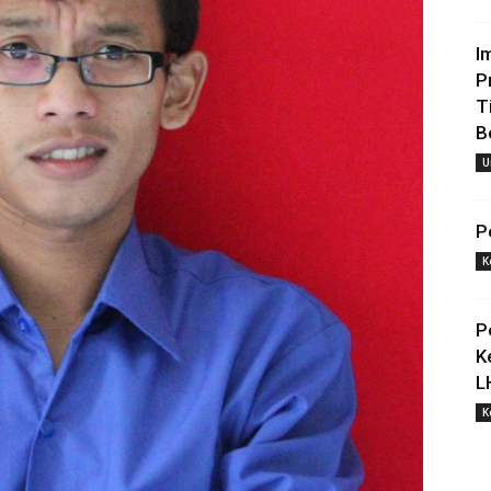
I
P
T
B
U
P
K
P
K
L
K