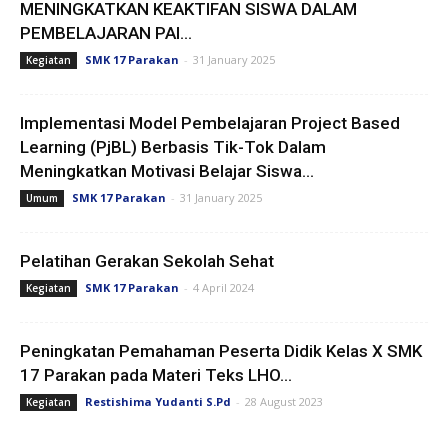
MENINGKATKAN KEAKTIFAN SISWA DALAM
PEMBELAJARAN PAI...
SMK 17 Parakan
-
31 January 2025
Kegiatan
Implementasi Model Pembelajaran Project Based
Learning (PjBL) Berbasis Tik-Tok Dalam
Meningkatkan Motivasi Belajar Siswa...
SMK 17 Parakan
-
31 January 2025
Umum
Pelatihan Gerakan Sekolah Sehat
SMK 17 Parakan
-
4 April 2024
Kegiatan
Peningkatan Pemahaman Peserta Didik Kelas X SMK
17 Parakan pada Materi Teks LHO...
Restishima Yudanti S.Pd
-
28 August 2023
Kegiatan